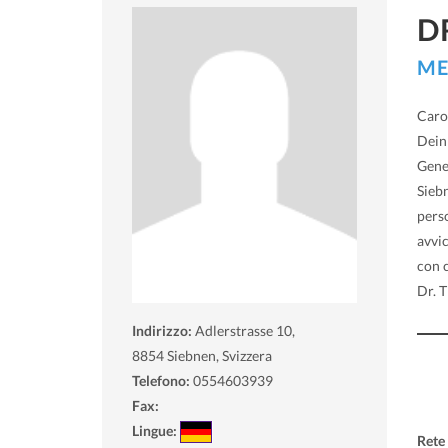
D
ME
Caro 
Dein
Gener
Siebn
pers
avvi
con 
Dr. 
Indirizzo:
Adlerstrasse 10,
8854
Siebnen, Svizzera
Telefono:
0554603939
Fax:
Lingue:
Rete