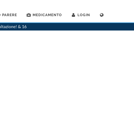
 PARERE
MEDICAMENTO
LOGIN
>
Medico generico
>
Siebnen
>
Dr. Thomas Fabian
ultazione! & 16