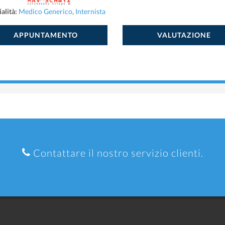
alità:
Medico Generico
,
Internista
APPUNTAMENTO
VALUTAZIONE
Contattare il nostro servizio clienti.