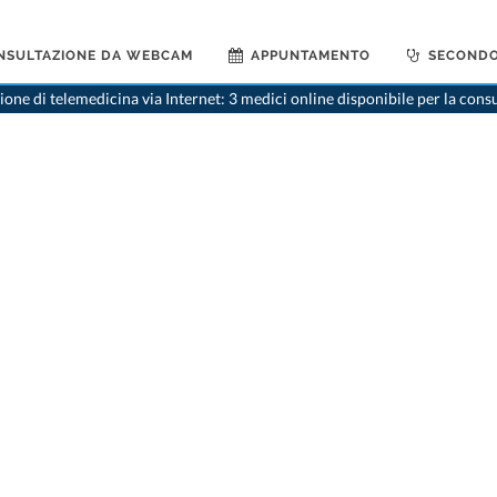
NSULTAZIONE DA WEBCAM
APPUNTAMENTO
SECONDO
one di telemedicina via Internet: 3 medici online disponibile per la cons