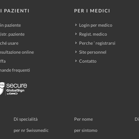
I PAZIENTI
PER I MEDICI
in paziente
Login per medico
istr. paziente
Regist. medico
ché usare
Perche ’ registrarsi
sultazione online
Site personnel
iffa
Contatto
ande frequenti
Di specialità
Per nome
Di
per nr Swissmedic
per sintomo