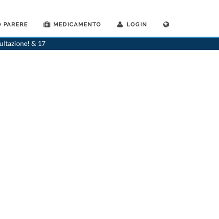
 PARERE
MEDICAMENTO
LOGIN
>
Medico generico
>
Siebnen
>
Dr. Thomas Fabian
>
Practica di Dr. Thomas Fabian
sultazione! & 17