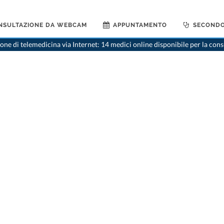
NSULTAZIONE DA WEBCAM
APPUNTAMENTO
SECONDO
ne di telemedicina via Internet: 14 medici online disponibile per la con