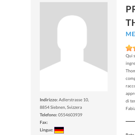
P
T
ME
Qui 
ingre
Thoma
comp
racco
appr
Indirizzo:
Adlerstrasse 10,
di t
8854
Siebnen, Svizzera
Fabia
Telefono:
0554603939
Fax:
Lingue: