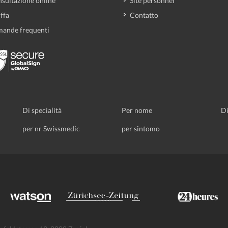
sultazione online
Site personnel
iffa
Contatto
ande frequenti
Di specialità
Per nome
Di
per nr Swissmedic
per sintomo