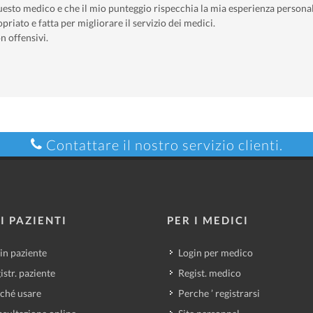
uesto medico e che il mio punteggio rispecchia la mia esperienza personal
priato e fatta per migliorare il servizio dei medici.
n offensivi.
Contattare il nostro servizio clienti.
I PAZIENTI
PER I MEDICI
in paziente
Login per medico
istr. paziente
Regist. medico
ché usare
Perche ’ registrarsi