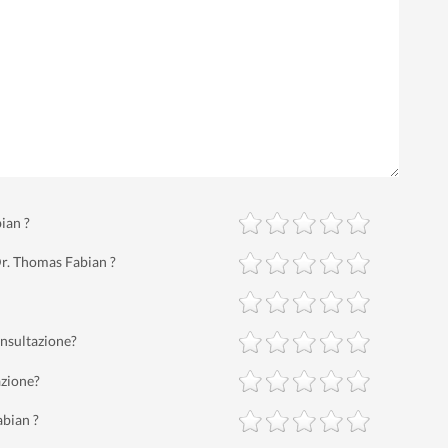
ian ?
Dr. Thomas Fabian ?
nsultazione?
azione?
abian ?