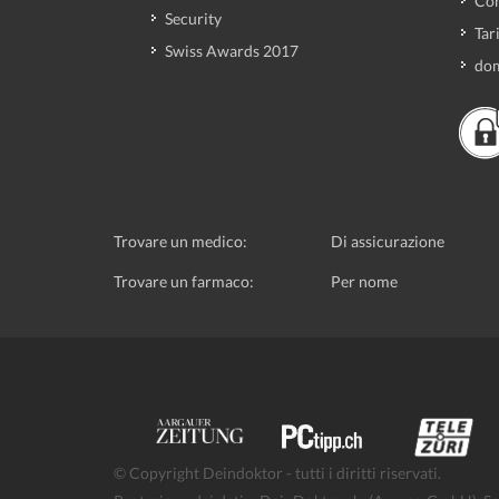
Con
Security
Tar
Swiss Awards 2017
dom
Trovare un medico:
Di assicurazione
Trovare un farmaco:
Per nome
© Copyright Deindoktor - tutti i diritti riservati.