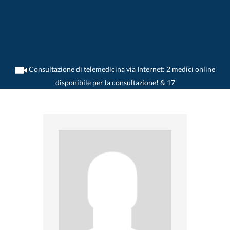
Consultazione di telemedicina via Internet: 2 medici online
disponibile per la consultazione! & 17
>
Medico generico
>
Siebnen
>
Dr. Thomas Fabian
>
Appuntamento con Dr.
Thomas Fabian