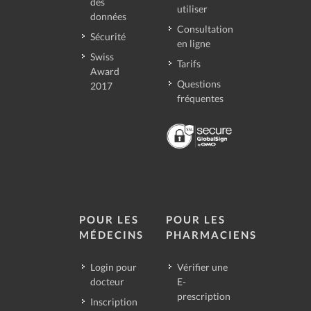
des
utiliser
données
Consultation
Sécurité
en ligne
Swiss
Tarifs
Award
Questions
2017
fréquentes
POUR LES
POUR LES
MÉDECINS
PHARMACIENS
Login pour
Vérifier une
docteur
E-
prescription
Inscription