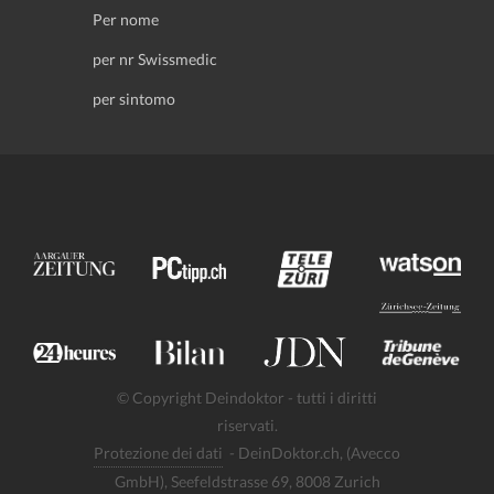
Per nome
per nr Swissmedic
per sintomo
© Copyright Deindoktor - tutti i diritti
riservati.
Protezione dei dati
- DeinDoktor.ch, (Avecco
GmbH), Seefeldstrasse 69, 8008 Zurich