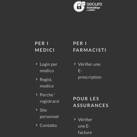
PER I
PER I
MEDICI
FARMACISTI
Login per
Vérifier une
medico
E-
prescription
Regist.
medico
Perche ’
POUR LES
registrarsi
ASSURANCES
Site
personnel
Vérifier
Contatto
une E-
facture