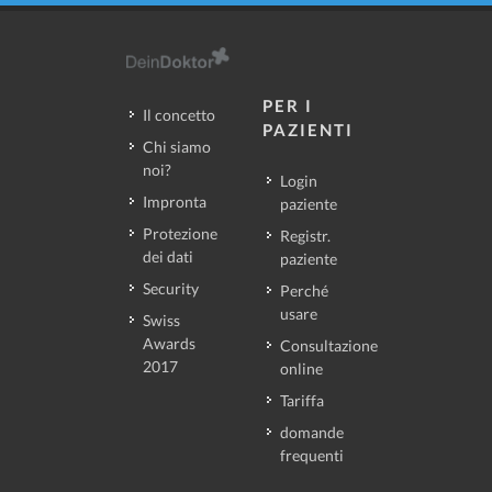
PER I
Il concetto
PAZIENTI
Chi siamo
noi?
Login
Impronta
paziente
Protezione
Registr.
dei dati
paziente
Security
Perché
usare
Swiss
Awards
Consultazione
2017
online
Tariffa
domande
frequenti