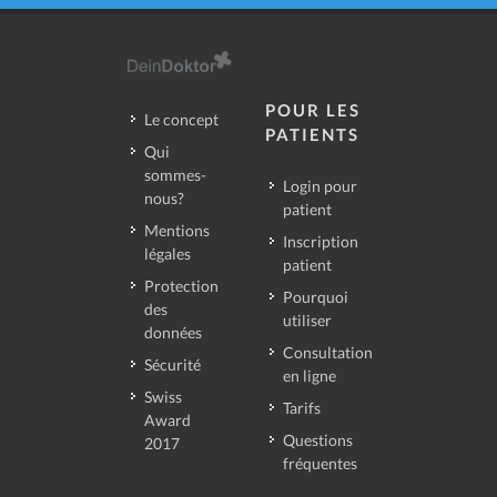
POUR LES
Le concept
PATIENTS
Qui
sommes-
Login pour
nous?
patient
Mentions
Inscription
légales
patient
Protection
Pourquoi
des
utiliser
données
Consultation
Sécurité
en ligne
Swiss
Tarifs
Award
Questions
2017
fréquentes