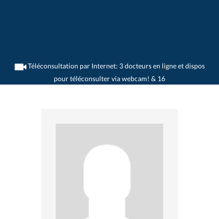
Téléconsultation par Internet: 3 docteurs en ligne et dispos
pour téléconsulter via webcam! & 16
>
Dentistes
>
Goldach
>
Dr. Ernst Iseli
>
Consultation avec Dr. Ernst Iseli