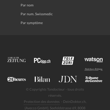
Par nom
Par num. Swissmedic
Par symptôme
© Copyrights Tondocteur - tous droits
réservés.
Protection des données
- DeinDoktor.ch,
(Avecco GmbH), Seefeldstrasse 69, 8008