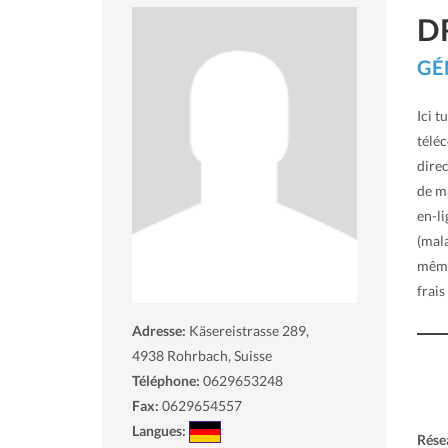
D
GÉ
Ici t
téléc
dire
de m
en-l
(mala
même
frais
Adresse:
Käsereistrasse 289,
4938
Rohrbach, Suisse
Téléphone:
0629653248
Fax:
0629654557
Langues:
Rése