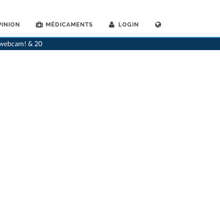
INION
MÉDICAMENTS
LOGIN
stes
>
Rohrbach
>
Dr. Emanuel Singeisen
>
Consultation avec Dr. Emanuel Singeisen
a webcam! & 20