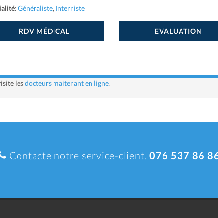
alité:
Généraliste
,
Interniste
RDV MÉDICAL
EVALUATION
isite les
docteurs maitenant en ligne
.
Contacte notre service-client.
076 537 86 8