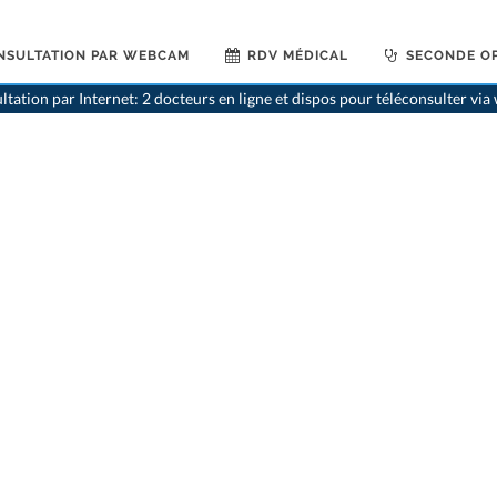
NSULTATION PAR WEBCAM
RDV MÉDICAL
SECONDE OP
>
Générali
ltation par Internet: 2 docteurs en ligne et dispos pour téléconsulter vi