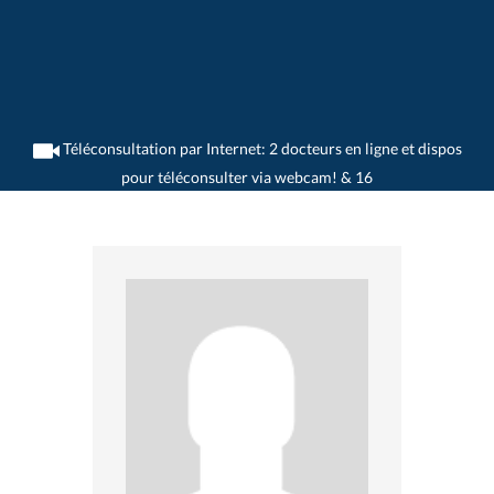
Téléconsultation par Internet: 2 docteurs en ligne et dispos
pour téléconsulter via webcam! & 16
>
Généralistes
>
Rohrbach
>
Dr. Emanuel Singeisen
>
Cabinet du Dr. Emanuel
Singeisen