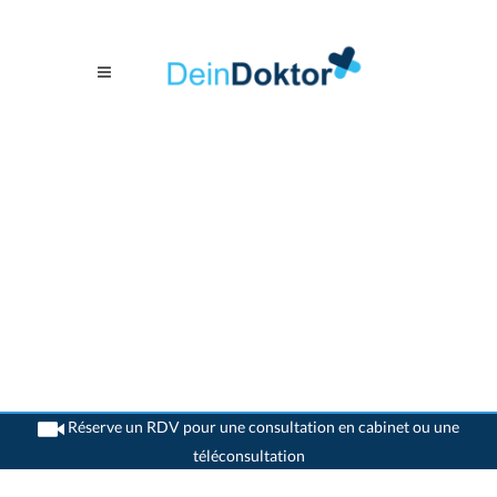
Réserve un RDV pour une consultation en cabinet ou une
téléconsultation
>
Généralistes
>
Goldach
>
Dr. Christoph Widrig-Lussy
>
Consultation avec Dr.
Christoph Widrig-Lussy