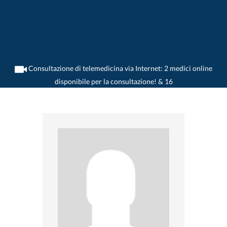
Consultazione di telemedicina via Internet: 2 medici online
disponibile per la consultazione! & 16
>
Medico generico
>
Goldach
>
Dr. Christoph Widrig-Lussy
>
Consultazione con Dr.
Christoph Widrig-Lussy