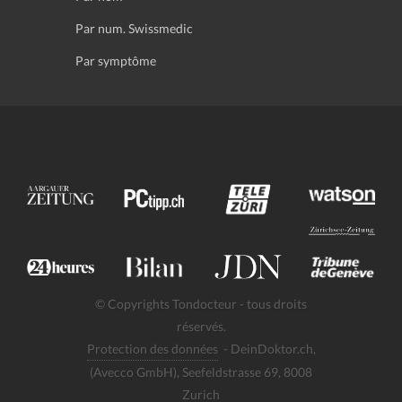
Par num. Swissmedic
Par symptôme
© Copyrights Tondocteur - tous droits
réservés.
Protection des données
- DeinDoktor.ch,
(Avecco GmbH), Seefeldstrasse 69, 8008
Zurich