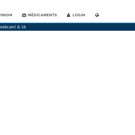
INION
MÉDICAMENTS
LOGIN
>
Cossonay-Ville
>
Dr. Christiane Bettens
>
Rendez-vous avec Dr. Christiane Bettens
a webcam! & 16