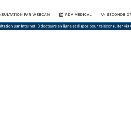
NSULTATION PAR WEBCAM
RDV MÉDICAL
SECONDE OP
>
Généralistes
ltation par Internet: 3 docteurs en ligne et dispos pour téléconsulter vi