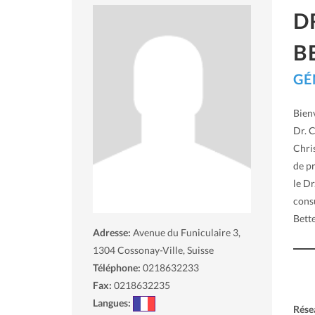
D
B
GÉ
Bien
Dr. C
Chri
de p
le Dr
consu
Bette
Adresse:
Avenue du Funiculaire 3,
1304
Cossonay-Ville, Suisse
Téléphone:
0218632233
Fax:
0218632235
Langues:
Rése