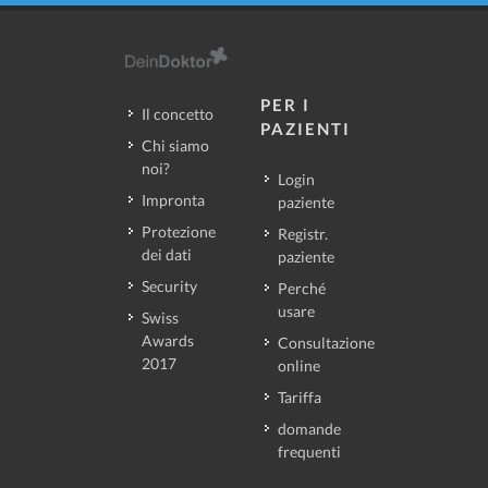
PER I
Il concetto
PAZIENTI
Chi siamo
noi?
Login
Impronta
paziente
Protezione
Registr.
dei dati
paziente
Security
Perché
usare
Swiss
Awards
Consultazione
2017
online
Tariffa
domande
frequenti