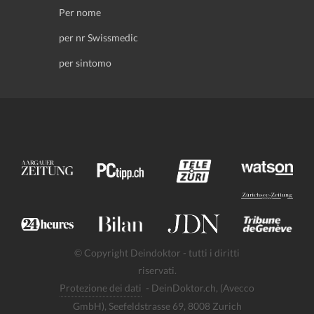
Per nome
per nr Swissmedic
per sintomo
© Copyright Deindoktor - tutti i diritti
riservati.
Protezione dei dati
- DeinDoktor.ch, (Avecco
GmbH), Seefeldstrasse 69, 8008 Zurich