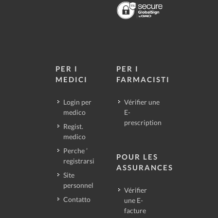
PER I
PER I
MEDICI
FARMACISTI
Login per
Vérifier une
medico
E-
prescription
Regist.
medico
Perche ’
POUR LES
registrarsi
ASSURANCES
Site
personnel
Vérifier
Contatto
une E-
facture