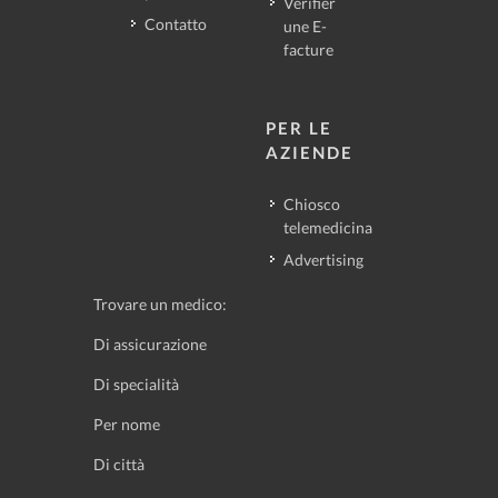
Vérifier
Contatto
une E-
facture
PER LE
AZIENDE
Chiosco
telemedicina
Advertising
Trovare un medico:
Di assicurazione
Di specialità
Per nome
Di città