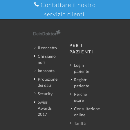
Contattare il nostro
servizio clienti.
PER I
Il concetto
PAZIENTI
Chi siamo
noi?
Login
Impronta
paziente
Protezione
Registr.
dei dati
paziente
Security
Perché
usare
Swiss
Awards
Consultazione
2017
online
Tariffa