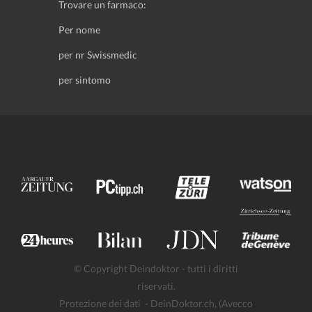
Trovare un farmaco:
Per nome
per nr Swissmedic
per sintomo
© Copyright Deindoktor - tutti i diritti
riservati.
Protezione dei dati
- DeinDoktor.ch, (Avecco