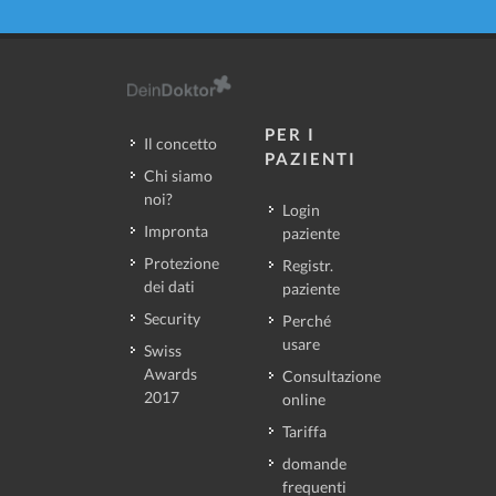
PER I
Il concetto
PAZIENTI
Chi siamo
noi?
Login
Impronta
paziente
Protezione
Registr.
dei dati
paziente
Security
Perché
usare
Swiss
Awards
Consultazione
2017
online
Tariffa
domande
frequenti