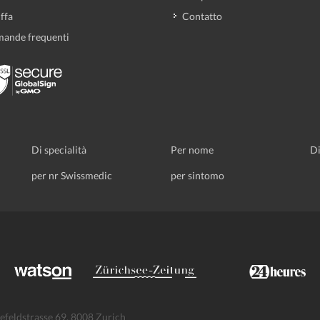
iffa
Contatto
ande frequenti
Di specialità
Per nome
Di
per nr Swissmedic
per sintomo
efeldstrasse 69, 8008 Zurich