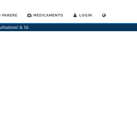
 PARERE
MEDICAMENTO
LOGIN
>
Dentista
>
Stans
>
Dr. Andreas Gander
>
Practica di Dr. Andreas Gander
sultazione! & 16