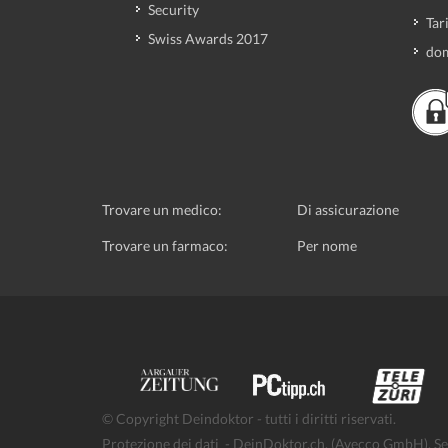
Security
Tar
Swiss Awards 2017
dom
Trovare un medico:
Di assicurazione
Trovare un farmaco:
Per nome
© Copyright Deindoktor - tutti i diritti riservati.
Protezione dei dati
- DeinDoktor.ch, (Avecco GmbH), Se