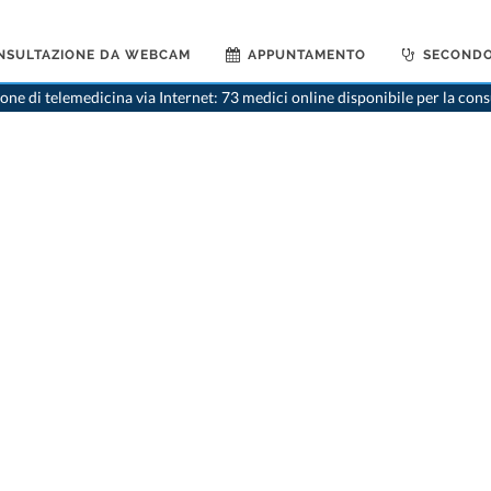
NSULTAZIONE DA WEBCAM
APPUNTAMENTO
SECONDO
ne di telemedicina via Internet: 73 medici online disponibile per la con