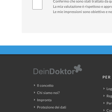
Confermo che sono stati trattato da q
La mia valutazione è rispettoso e appro
Le mie impressioni sono obiettivo e no
PER 
Il concetto
Log
Chi siamo noi?
Reg
Impronta
Per
Protezione dei dati
Con