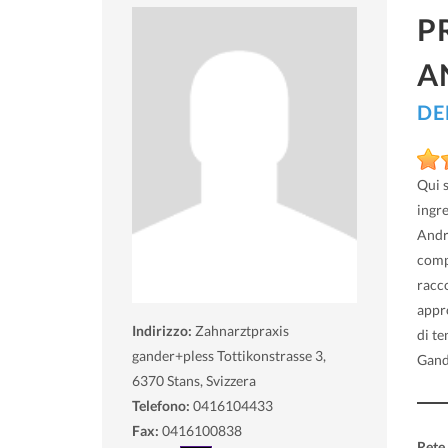
P
A
DE
Qui 
ingre
Andre
comp
racco
appr
Indirizzo:
Zahnarztpraxis
di t
gander+pless Tottikonstrasse 3,
Gande
6370
Stans, Svizzera
Telefono:
0416104433
Fax:
0416100838
Rete