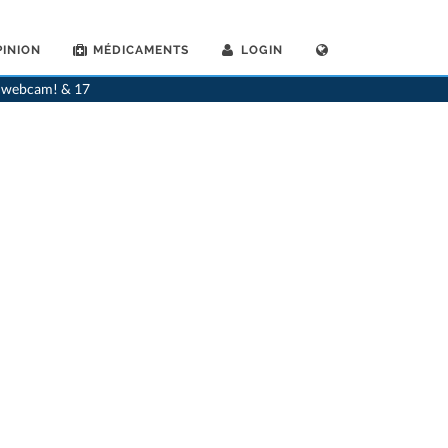
INION
MÉDICAMENTS
LOGIN
>
Dentistes
>
Dornach
>
Dr. Verena Naef-Bischof
ia webcam! & 17