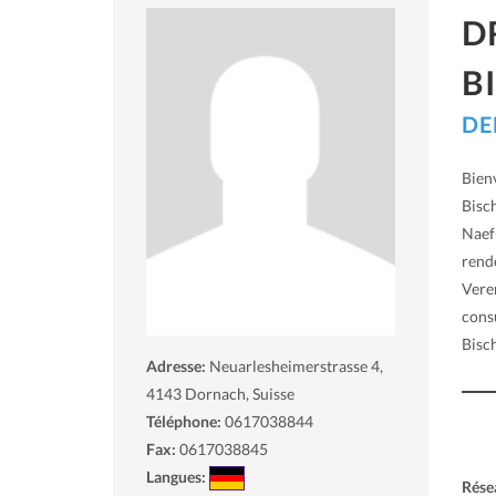
D
B
DE
Bien
Bisch
Naef
rend
Vere
consu
Bisch
Adresse:
Neuarlesheimerstrasse 4,
4143
Dornach, Suisse
Téléphone:
0617038844
Fax:
0617038845
Langues:
Rése