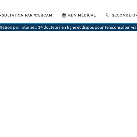
NSULTATION PAR WEBCAM
RDV MÉDICAL
SECONDE OP
tation par Internet: 14 docteurs en ligne et dispos pour téléconsulter v