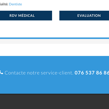
alité:
Dentiste
RDV MÉDICAL
EVALUATION
Contacte notre service-client.
076 537 86 8