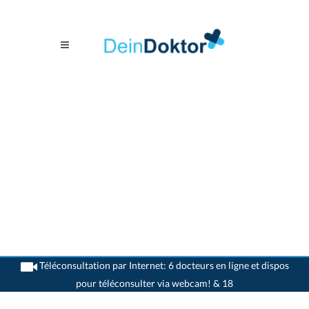
Téléconsultation par Internet: 6 docteurs en ligne et dispos
pour téléconsulter via webcam! & 18
>
Dentistes
>
Kloten
>
Dr. Urban Michael Rieser
>
Rendez-vous avec Dr. Urban-
Michael Rieser