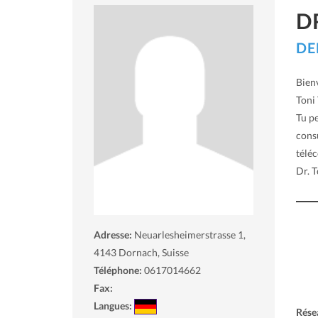
D
DE
Bienv
Toni 
Tu p
consu
téléc
Dr. T
Adresse:
Neuarlesheimerstrasse 1,
4143
Dornach, Suisse
Téléphone:
0617014662
Fax:
Langues:
Rése