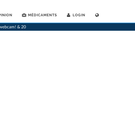
INION
MÉDICAMENTS
LOGIN
>
Dentistes
>
Dornach
>
Dr. Toni Teuber
>
Rendez-vous avec Dr. Toni Teuber
a webcam! & 20