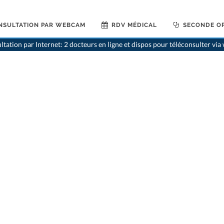
NSULTATION PAR WEBCAM
RDV MÉDICAL
SECONDE OP
ltation par Internet: 2 docteurs en ligne et dispos pour téléconsulter vi