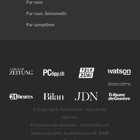
Par nom
Par num. Swissmedic
Par symptôme
© Copyrights Tondocteur - tous droits
réservés.
Protection des données
- DeinDoktor.ch,
(Avecco GmbH), Seefeldstrasse 69, 8008