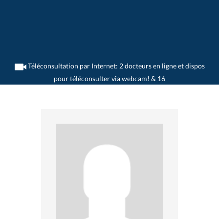
Téléconsultation par Internet: 2 docteurs en ligne et dispos
pour téléconsulter via webcam! & 16
>
Dermatologues
>
Schaffhausen
>
Dr. Theodor Karamfilov
>
Rendez-vous avec Dr.
Theodor Karamfilov