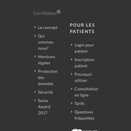
POUR LES
Le concept
PATIENTS
Qui
sommes-
Login pour
nous?
patient
Mentions
Inscription
légales
patient
Protection
Pourquoi
des
utiliser
données
Consultation
Sécurité
en ligne
Swiss
Tarifs
Award
Questions
2017
fréquentes