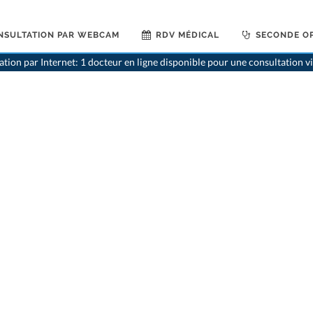
NSULTATION PAR WEBCAM
RDV MÉDICAL
SECONDE OP
ation par Internet: 1 docteur en ligne disponible pour une consultation 