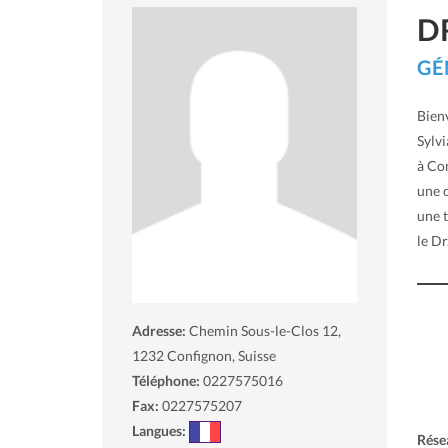
D
GÉ
Bienv
Sylvi
à Co
une c
une t
le Dr
Adresse:
Chemin Sous-le-Clos 12,
1232
Confignon, Suisse
Téléphone:
0227575016
Fax:
0227575207
Langues:
Rése