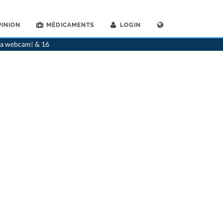
INION
MÉDICAMENTS
LOGIN
>
Généralistes
>
Confignon
>
Dr. Sylvia Baer
>
Rendez-vous avec Dr. Sylvia Baer
via webcam! & 16