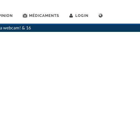
INION
MÉDICAMENTS
LOGIN
>
Généralistes
>
Baden
>
Dr. Susanne Alzinger
>
Cabinet du Dr. Susanne Alzinger
via webcam! & 16