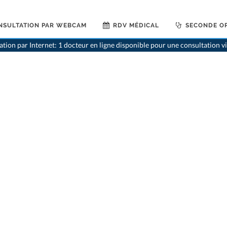
NSULTATION PAR WEBCAM
RDV MÉDICAL
SECONDE OP
ation par Internet: 1 docteur en ligne disponible pour une consultation 