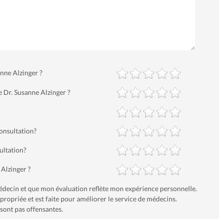
anne Alzinger ?
e Dr. Susanne Alzinger ?
consultation?
ultation?
 Alzinger ?
 médecin et que mon évaluation reflète mon expérience personnelle.
ropriée et est faite pour améliorer le service de médecins.
sont pas offensantes.