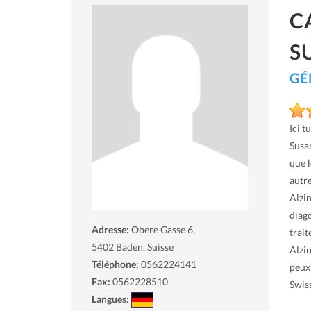
C
S
GÉ
Ici t
Susan
que 
autre
Alzin
diago
Adresse:
Obere Gasse 6,
trai
5402
Baden, Suisse
Alzin
Téléphone:
0562224141
peux
Fax:
0562228510
Swis
Langues: