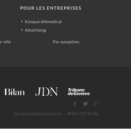
POUR LES ENTREPRISES
Kiosque télémedical
Advertising
r ville
Par symptôme
contact@deindoktor.ch
·
076 537 86 86