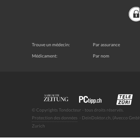
Trouve un médecin:
Par assurance
Médicament:
Par nom
© Copyrights Tondocteur - tous droits réservés.
Protection des données
- DeinDoktor.ch, (Avecco GmbH)
Zurich