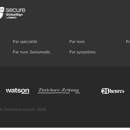
Par spécialité
Par nom
Pa
Par num. Swissmedic
Par symptôme
, Seefeldstrasse 69, 8008