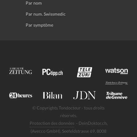
Par nom
Par num. Swissmedic
Par symptôme
© Copyrights Tondocteur - tous droits
réservés.
Protection des données
- DeinDoktor.ch,
(Avecco GmbH), Seefeldstrasse 69, 8008