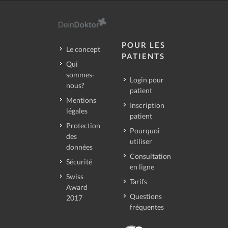
POUR LES
Le concept
PATIENTS
Qui
sommes-
Login pour
nous?
patient
Mentions
Inscription
légales
patient
Protection
Pourquoi
des
utiliser
données
Consultation
Sécurité
en ligne
Swiss
Tarifs
Award
Questions
2017
fréquentes