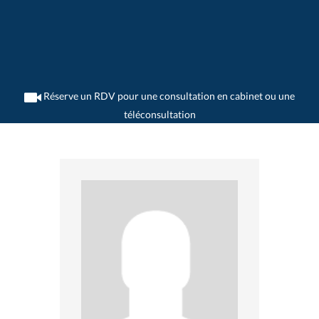
Réserve un RDV pour une consultation en cabinet ou une
téléconsultation
>
Rhumatologues
>
Ostermundigen
>
Dr. Stefan Oertle
>
Rendez-vous avec Dr.
Stefan Oertle