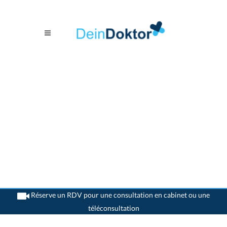
Réserve un RDV pour une consultation en cabinet ou une
téléconsultation
>
Généralistes
>
Dornach
>
Dr. Rudolf Zimmermann
>
Cabinet du Dr. Rudolf
Zimmermann