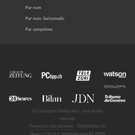
Par nom
Par num. Swissmedic
Par symptôme
© Copyrights Tondocteur - tous droits
réservés.
Protection des données
- DeinDoktor.ch,
(Avecco GmbH), Seefeldstrasse 69, 8008