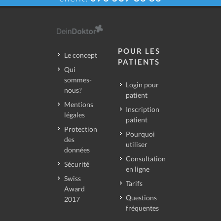
POUR LES
Le concept
PATIENTS
Qui
sommes-
Login pour
nous?
patient
Mentions
Inscription
légales
patient
Protection
Pourquoi
des
utiliser
données
Consultation
Sécurité
en ligne
Swiss
Tarifs
Award
Questions
2017
fréquentes