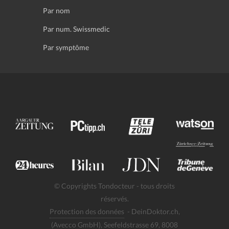
Par nom
Par num. Swissmedic
Par symptôme
© Copyrights Tondocteur - tous droits
réservés.
Protection des données
- DeinDoktor.ch,
(Avecco GmbH), Seefeldstrasse 69, 8008