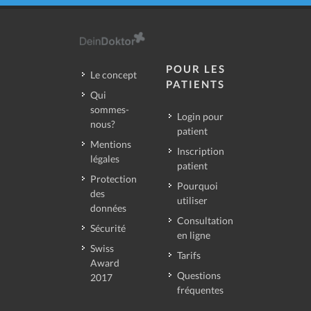
POUR LES
Le concept
PATIENTS
Qui
sommes-
Login pour
nous?
patient
Mentions
Inscription
légales
patient
Protection
Pourquoi
des
utiliser
données
Consultation
Sécurité
en ligne
Swiss
Tarifs
Award
Questions
2017
fréquentes