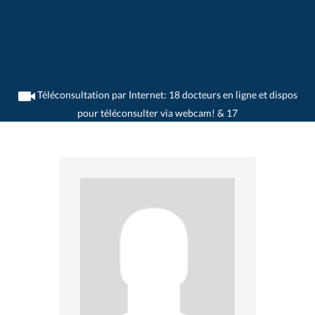
Téléconsultation par Internet: 18 docteurs en ligne et dispos
pour téléconsulter via webcam! & 17
>
Généralistes
>
Seon
>
Dr. Riccardo Regli
>
Consultation avec Dr. Riccardo Regli