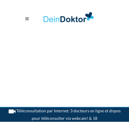
Téléconsultation par Internet: 3 docteurs en ligne et dispos
pour téléconsulter via webcam! & 18
>
Généralistes
>
Rheinfelden
>
Dr. Peter Fischer
>
Rendez-vous avec Dr. Peter
Fischer