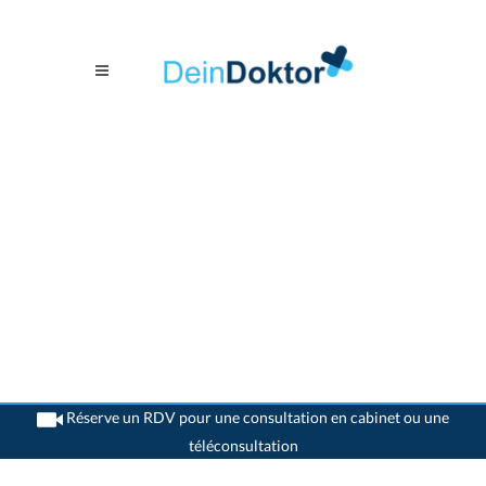
Réserve un RDV pour une consultation en cabinet ou une
téléconsultation
>
Dentistes
>
Landquart
>
Dr. Peter Burkhardt
>
Rendez-vous avec Dr. Peter
Burkhardt