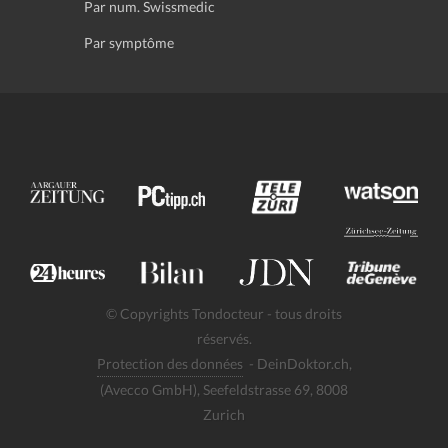
Par num. Swissmedic
Par symptôme
© Copyrights Tondocteur - tous droits
réservés.
Protection des données
- DeinDoktor.ch,
(Avecco GmbH), Seefeldstrasse 69, 8008
Zurich