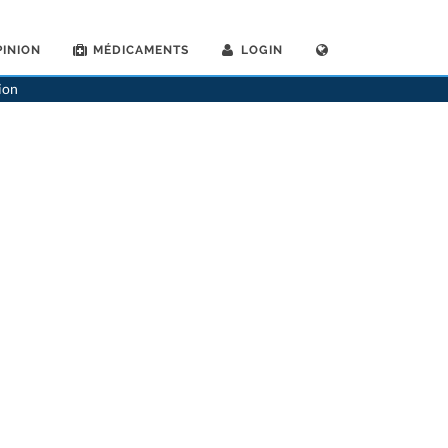
INION
MÉDICAMENTS
LOGIN
>
Psychiatres
>
Aarau
>
Dr. Milja Froesch
ion