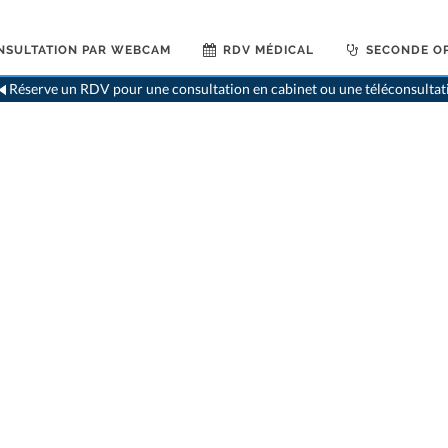
NSULTATION PAR WEBCAM
RDV MÉDICAL
SECONDE OP
Réserve un RDV pour une consultation en cabinet ou une téléconsultat