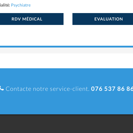
alité:
Psychiatre
RDV MÉDICAL
EVALUATION
Contacte notre service-client.
076 537 86 8