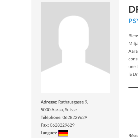
D
PS
Bienv
Milja
Aara
consu
une t
le Dr
Adresse:
Rathausgasse 9,
5000
Aarau, Suisse
Téléphone:
0628229629
Fax:
0628229629
Langues:
Rése