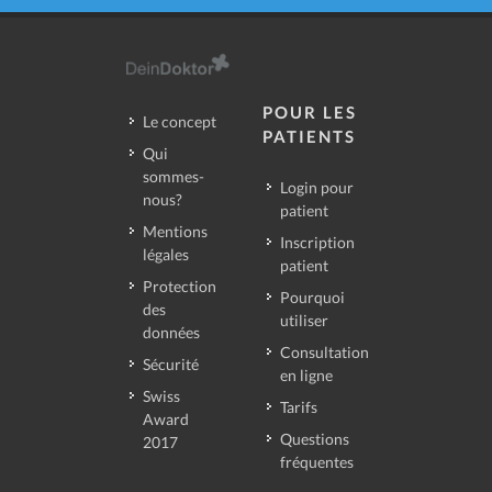
POUR LES
Le concept
PATIENTS
Qui
sommes-
Login pour
nous?
patient
Mentions
Inscription
légales
patient
Protection
Pourquoi
des
utiliser
données
Consultation
Sécurité
en ligne
Swiss
Tarifs
Award
Questions
2017
fréquentes