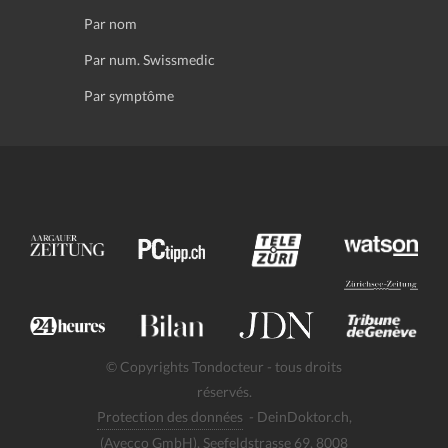
Par nom
Par num. Swissmedic
Par symptôme
© Copyrights Tondocteur - tous droits
réservés.
Protection des données
- DeinDoktor.ch,
(Avecco GmbH), Seefeldstrasse 69, 8008