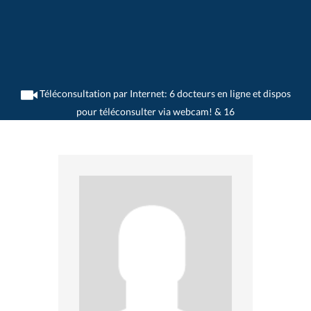
Téléconsultation par Internet: 6 docteurs en ligne et dispos
pour téléconsulter via webcam! & 16
>
Gastroentérologues
>
Yverdon-les-Bains
>
Dr. Michel Voirol