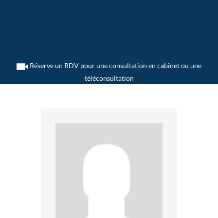
Réserve un RDV pour une consultation en cabinet ou une
téléconsultation
>
Généralistes
>
Wynigen
>
Dr. Matthias Wildbolz
>
Consultation avec Dr. Matthias
Wildbolz