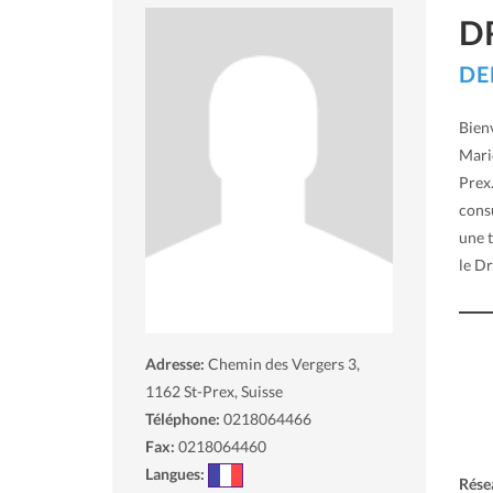
D
DE
Bien
Mari
Prex
consu
une t
le Dr
Adresse:
Chemin des Vergers 3,
1162
St-Prex, Suisse
Téléphone:
0218064466
Fax:
0218064460
Langues:
Rése