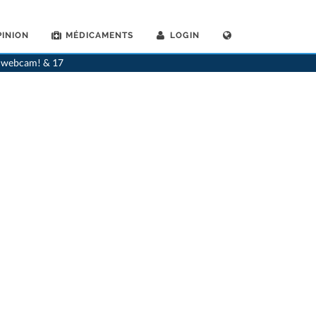
INION
MÉDICAMENTS
LOGIN
>
Dentistes
>
St-Prex
>
Dr. Mario Walther
>
Rendez-vous avec Dr. Mario Walther
ia webcam! & 17