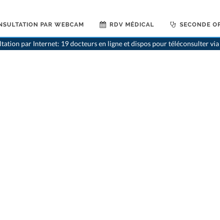
NSULTATION PAR WEBCAM
RDV MÉDICAL
SECONDE OP
tation par Internet: 19 docteurs en ligne et dispos pour téléconsulter v