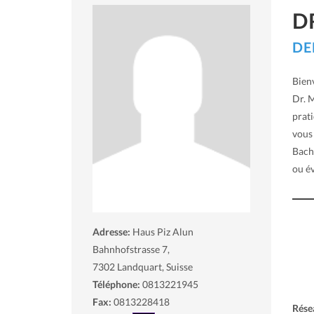
D
DE
Bien
Dr. 
prat
vous
Bachm
ou é
Adresse:
Haus Piz Alun
Bahnhofstrasse 7,
7302
Landquart, Suisse
Téléphone:
0813221945
Fax:
0813228418
Rése