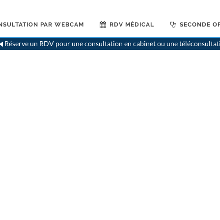
NSULTATION PAR WEBCAM
RDV MÉDICAL
SECONDE OP
>
De
Réserve un RDV pour une consultation en cabinet ou une téléconsultat