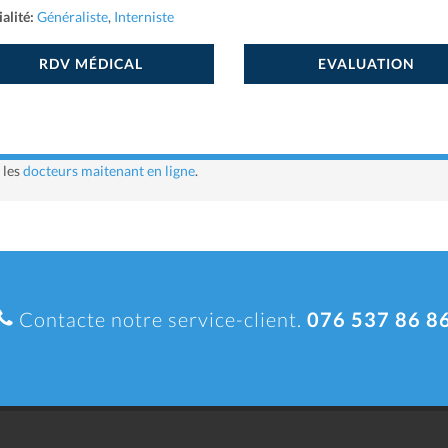
alité:
Généraliste
,
Interniste
RDV MÉDICAL
EVALUATION
 les
docteurs maitenant en ligne
.
Contacte notre service-client.
076 537 86 8