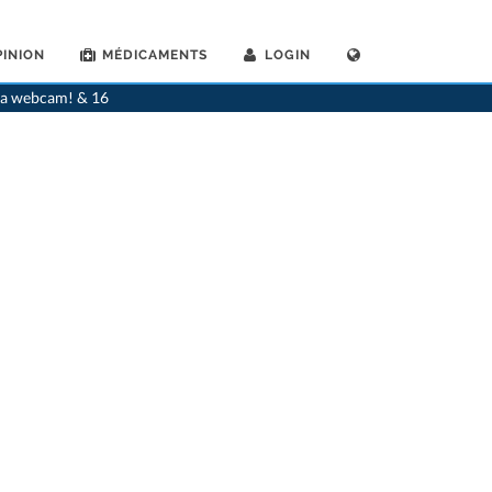
INION
MÉDICAMENTS
LOGIN
énéralistes
>
Kreuzlingen
>
Dr. Leonhard Jost
>
Consultation avec Dr. Leonhard Jost
via webcam! & 16