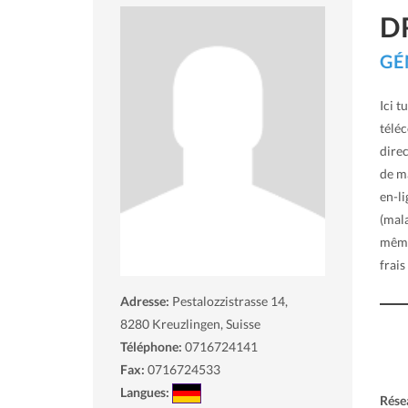
D
GÉ
Ici t
téléc
dire
de m
en-l
(mala
même
frais
Adresse:
Pestalozzistrasse 14,
8280
Kreuzlingen, Suisse
Téléphone:
0716724141
Fax:
0716724533
Langues:
Rése