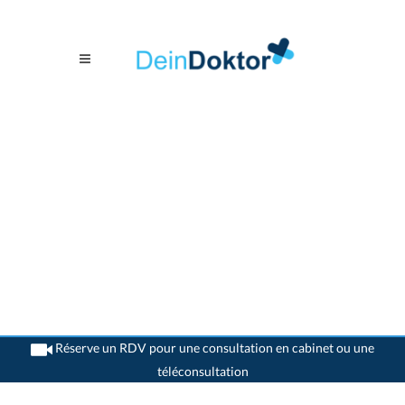
Réserve un RDV pour une consultation en cabinet ou une
téléconsultation
>
Oto rhino laryngologue (ORL)
>
Lausanne
>
Dr. Laurent Frikart
>
Consultation
avec Dr. Laurent Frikart