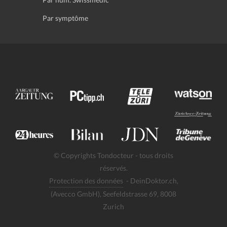
Par symptôme
© Copyrights Tondocteur - tous droits
réservés.
Protection des données
- DeinDoktor.ch,
(Avecco GmbH), Seefeldstrasse 69, 8008
Zurich