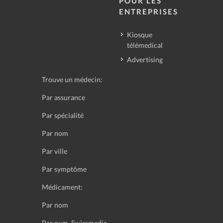
POUR LES
ENTREPRISES
Kiosque
télémedical
Advertising
Trouve un médecin:
Par assurance
Par spécialité
Par nom
Par ville
Par symptôme
Médicament:
Par nom
Par num. Swissmedic