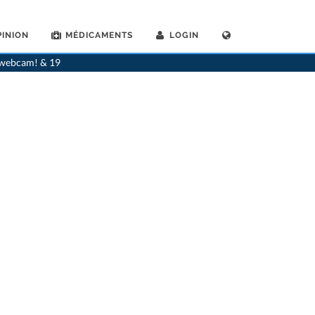
INION
MÉDICAMENTS
LOGIN
. Katharina E. Oertli Broechin
>
Rendez-vous avec Dr. Katharina-E. Oertli-Broechin
a webcam! & 19