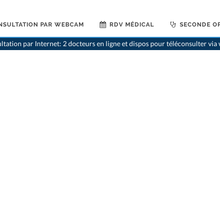
NSULTATION PAR WEBCAM
RDV MÉDICAL
SECONDE OP
>
Psychiatres
>
Aesch BL
>
Dr
ltation par Internet: 2 docteurs en ligne et dispos pour téléconsulter vi