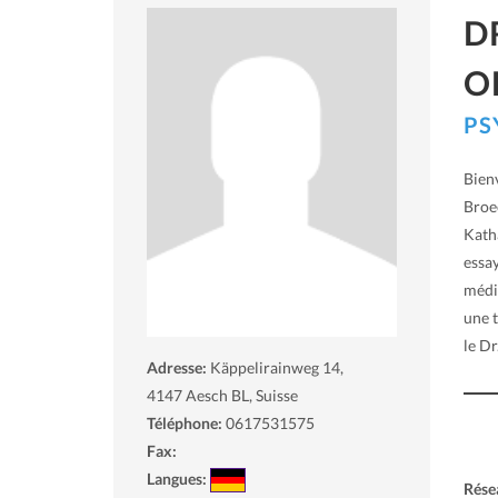
D
O
PS
Bienv
Broec
Kath
essa
médic
une t
le Dr
Adresse:
Käppelirainweg 14,
4147
Aesch BL, Suisse
Téléphone:
0617531575
Fax:
Langues:
Rése