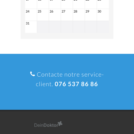
24
25
26
27
28
29
30
31
Contacte notre service-
client.
076 537 86 86