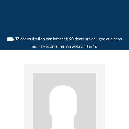
Téléconsultation par Internet: 90 docteurs en ligne et dispos
pour téléconsulter via webcam! & 16
>
Généralistes
>
Wangen an der Aare
>
Dr. Josef Kalensky
>
Rendez-vous avec Dr.
Josef Kalensky