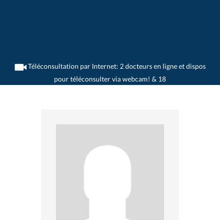
Téléconsultation par Internet: 2 docteurs en ligne et dispos
pour téléconsulter via webcam! & 18
>
Généralistes
>
Wangen b. Olten
>
Dr. Josef Berger
>
Rendez-vous avec Dr. Josef
Berger