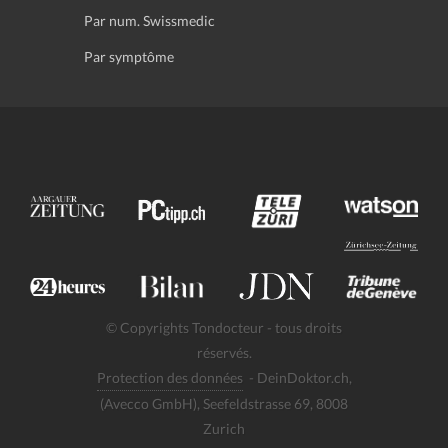
Par num. Swissmedic
Par symptôme
© Copyrights Tondocteur - tous droits
réservés.
Protection des données
- DeinDoktor.ch,
(Avecco GmbH), Seefeldstrasse 69, 8008
Zurich