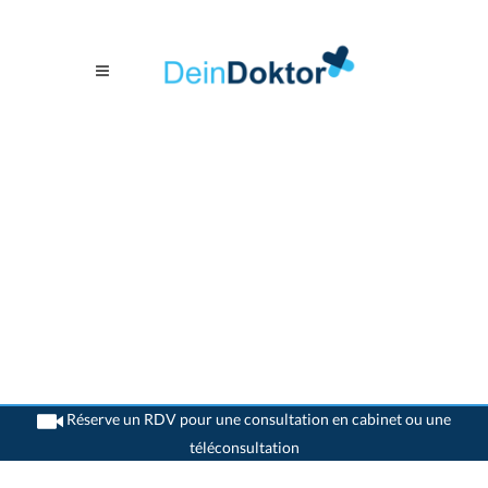
Réserve un RDV pour une consultation en cabinet ou une
téléconsultation
>
Allergologues
>
Pregassona
>
Dr. Jean Pierre Lantin
>
Rendez-vous avec Dr. Jean-
Pierre Lantin