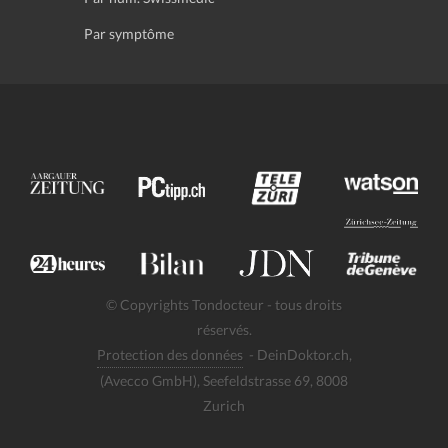
Par symptôme
© Copyrights Tondocteur - tous droits
réservés.
Protection des données
- DeinDoktor.ch,
(Avecco GmbH), Seefeldstrasse 69, 8008
Zurich