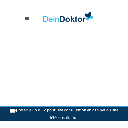
Réserve un RDV pour une consultation en cabinet ou une
téléconsultation
>
Généralistes
>
Confignon
>
Dr. Jean-Marie Schell
>
Cabinet du Dr. Jean-Marie
Schell