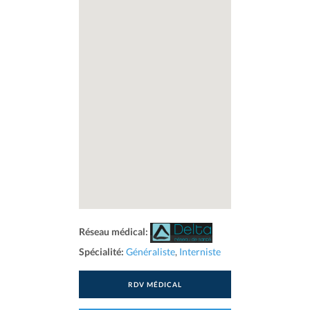
Réseau médical:
Spécialité:
Généraliste
,
Interniste
RDV MÉDICAL