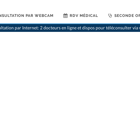
NSULTATION PAR WEBCAM
RDV MÉDICAL
SECONDE OP
>
Cardiologues
>
Frib
ltation par Internet: 2 docteurs en ligne et dispos pour téléconsulter vi