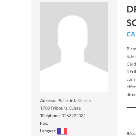
D
S
CA
Bienv
Scho
Cardi
à Fr
consu
effec
direc
Adresse:
Place de la Gare 5,
1700
Fribourg, Suisse
Téléphone:
0263222081
Fax:
Langues:
Rése