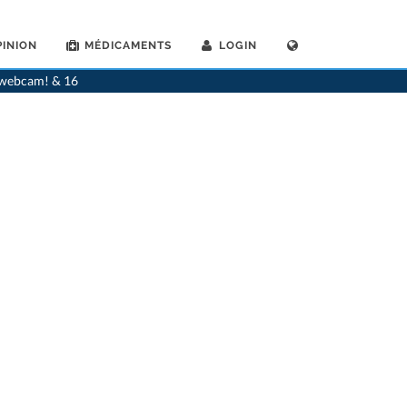
INION
MÉDICAMENTS
LOGIN
ourg
>
Dr. Isabelle Schoenenberger
>
Rendez-vous avec Dr. Isabelle Schoenenberger
a webcam! & 16