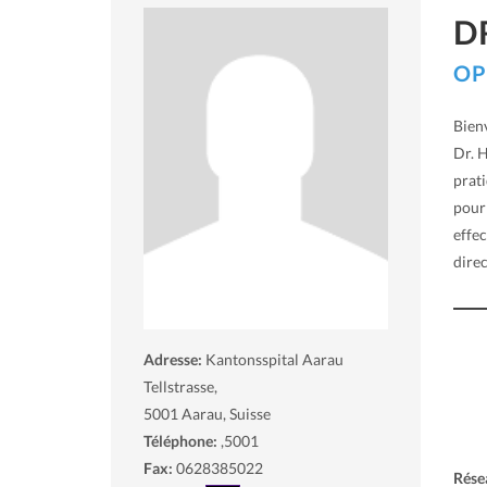
D
OP
Bien
Dr. 
prat
pour 
effec
direc
Adresse:
Kantonsspital Aarau
Tellstrasse,
5001
Aarau, Suisse
Téléphone:
,5001
Fax:
0628385022
Rése