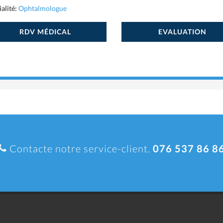
alité:
Ophtalmologue
RDV MÉDICAL
EVALUATION
Contacte notre service-client.
076 537 86 8