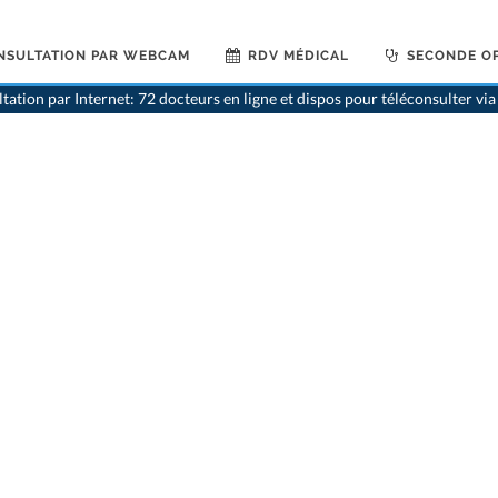
NSULTATION PAR WEBCAM
RDV MÉDICAL
SECONDE OP
tation par Internet: 72 docteurs en ligne et dispos pour téléconsulter v