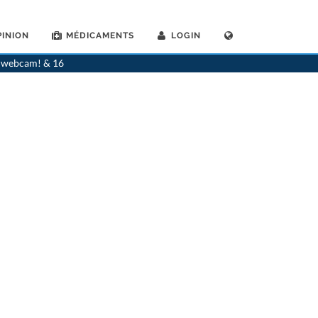
INION
MÉDICAMENTS
LOGIN
>
Ophtalmologues
>
Aarau
>
Dr. Hanspeter Killer
ia webcam! & 16