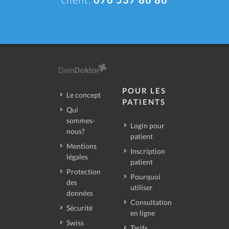
POUR LES
Le concept
PATIENTS
Qui
sommes-
Login pour
nous?
patient
Mentions
Inscription
légales
patient
Protection
Pourquoi
des
utiliser
données
Consultation
Sécurité
en ligne
Swiss
Tarifs