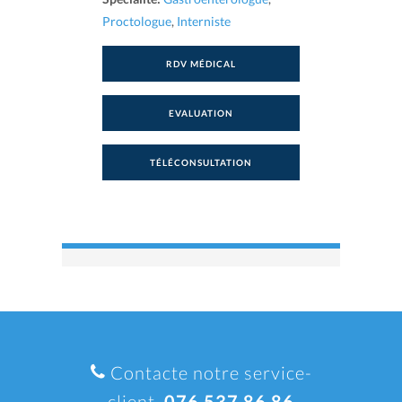
Proctologue
,
Interniste
RDV MÉDICAL
EVALUATION
TÉLÉCONSULTATION
Contacte notre service-
client.
076 537 86 86