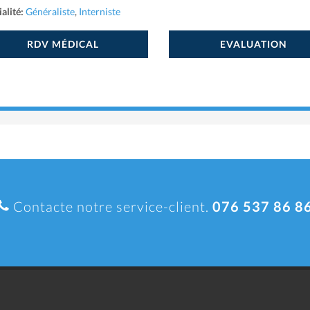
alité:
Généraliste
,
Interniste
RDV MÉDICAL
EVALUATION
Contacte notre service-client.
076 537 86 8