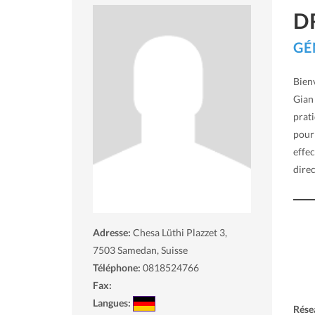
D
GÉ
Bienv
Gian 
prat
pour 
effec
direc
Adresse:
Chesa Lüthi Plazzet 3,
7503
Samedan, Suisse
Téléphone:
0818524766
Fax:
Langues:
Rése