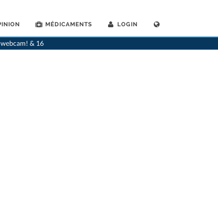
INION
MÉDICAMENTS
LOGIN
>
Généralistes
>
Samedan
>
Dr. Gian B. Bieler
ia webcam! & 16