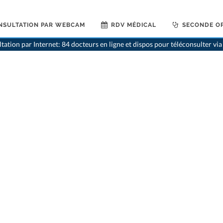
NSULTATION PAR WEBCAM
RDV MÉDICAL
SECONDE OP
tation par Internet: 84 docteurs en ligne et dispos pour téléconsulter v