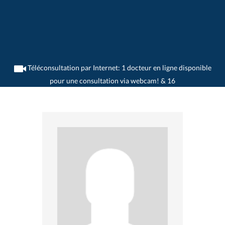
Téléconsultation par Internet: 1 docteur en ligne disponible
pour une consultation via webcam! & 16
>
Psychiatres
>
Oberglatt ZH
>
Dr. Frank Wilhelmus
>
Consultation avec Dr. Frank
Wilhelmus