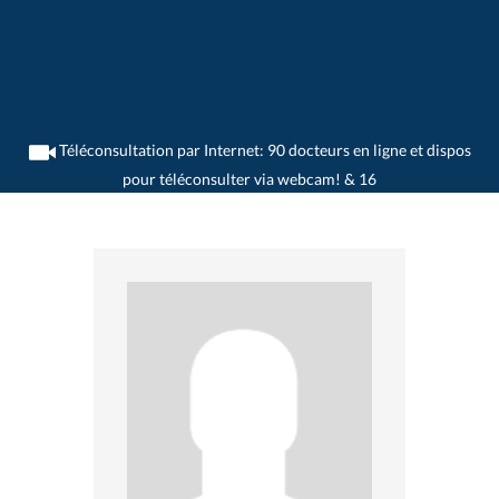
Téléconsultation par Internet: 90 docteurs en ligne et dispos
pour téléconsulter via webcam! & 16
>
Neurologues
>
Bern
>
Dr. Frank O. Wernli
>
Consultation avec Dr. Frank-O.
Wernli