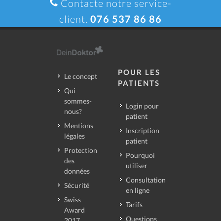
Contacte notre service-
client.
076 537 86 86
POUR LES
Le concept
PATIENTS
Qui
sommes-
Login pour
nous?
patient
Mentions
Inscription
légales
patient
Protection
Pourquoi
des
utiliser
données
Consultation
Sécurité
en ligne
Swiss
Tarifs
Award
Questions
2017