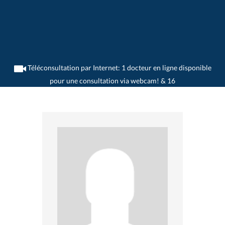
Téléconsultation par Internet: 1 docteur en ligne disponible
pour une consultation via webcam! & 16
>
Dentistes
>
Rickenbach LU
>
Dr. Fouad Salmo
>
Cabinet du Dr. Fouad Salmo