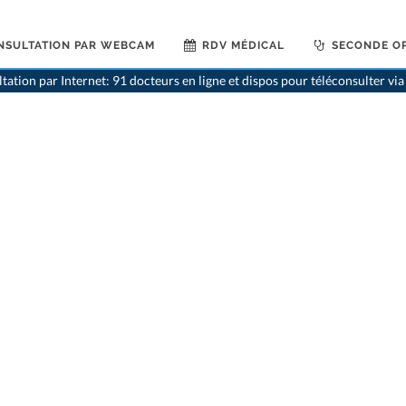
NSULTATION PAR WEBCAM
RDV MÉDICAL
SECONDE OP
>
Ophtalm
tation par Internet: 91 docteurs en ligne et dispos pour téléconsulter v