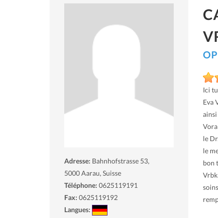
C
V
OP
Ici t
Eva V
ains
Voram
le D
le me
Adresse:
Bahnhofstrasse 53,
bon 
5000
Aarau, Suisse
Vrbk
Téléphone:
0625119191
soin
Fax:
0625119192
remp
Langues: