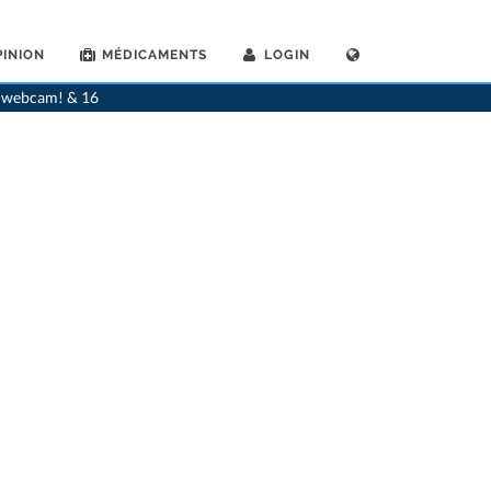
INION
MÉDICAMENTS
LOGIN
ologues
>
Aarau
>
Dr. Eva Vrbka Voramwald
>
Cabinet du Dr. Eva Vrbka-Voramwald
ia webcam! & 16