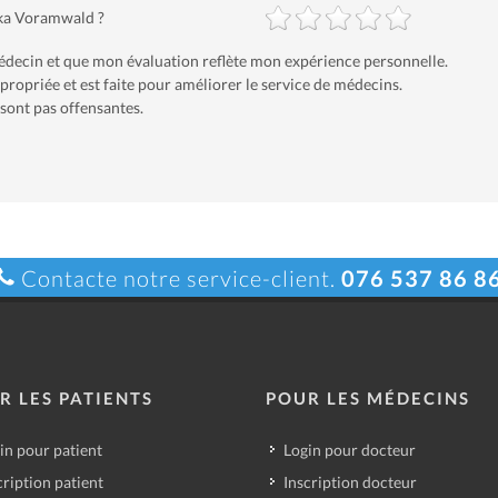
bka Voramwald ?
 médecin et que mon évaluation reflète mon expérience personnelle.
ropriée et est faite pour améliorer le service de médecins.
sont pas offensantes.
Contacte notre service-client.
076 537 86 8
R LES PATIENTS
POUR LES MÉDECINS
in pour patient
Login pour docteur
cription patient
Inscription docteur