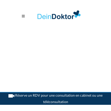
Réserve un RDV pour une consultation en cabinet ou une
téléconsultation
>
Dentistes
>
Bern
>
Dr. Esad Jadadic
>
Rendez-vous avec Dr. Esad Jadadic